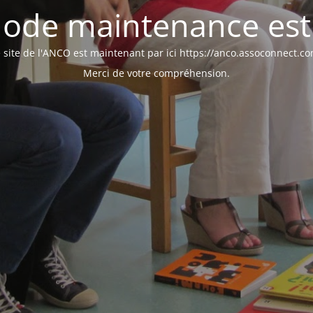
ode maintenance est 
 site de l'ANCO est maintenant par ici https://anco.assoconnect.c
Merci de votre compréhension.