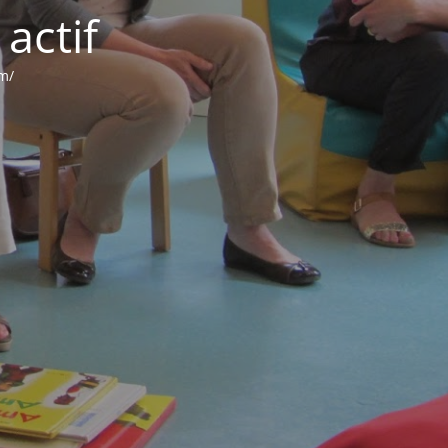
actif
om/