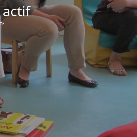
actif
om/