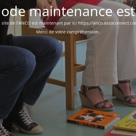
ode maintenance est 
 site de l'ANCO est maintenant par ici https://anco.assoconnect.c
Merci de votre compréhension.