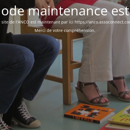
ode maintenance est 
 site de l'ANCO est maintenant par ici https://anco.assoconnect.c
Merci de votre compréhension.