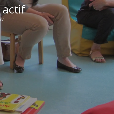
actif
om/