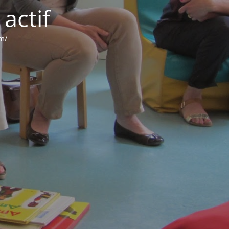
actif
om/