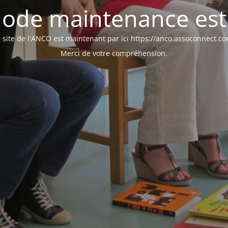
ode maintenance est 
 site de l'ANCO est maintenant par ici https://anco.assoconnect.c
Merci de votre compréhension.