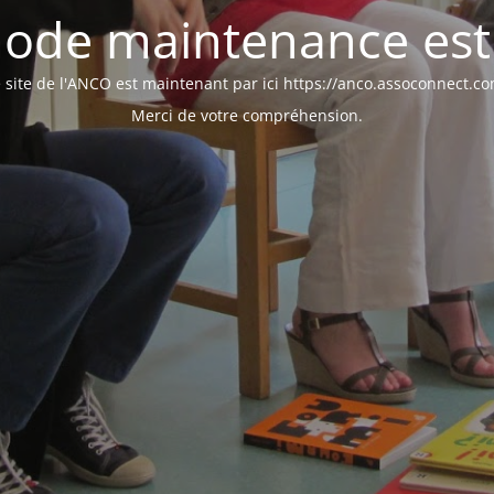
ode maintenance est 
 site de l'ANCO est maintenant par ici https://anco.assoconnect.c
Merci de votre compréhension.