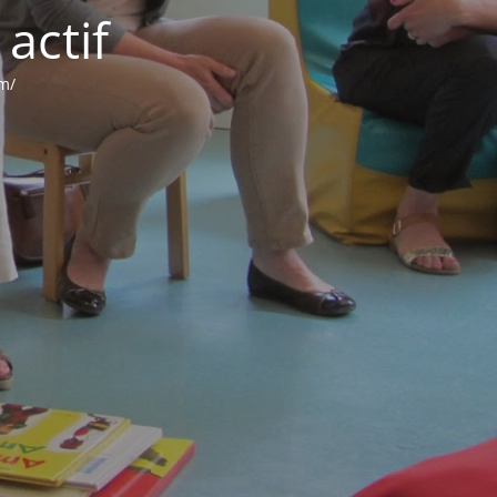
actif
om/