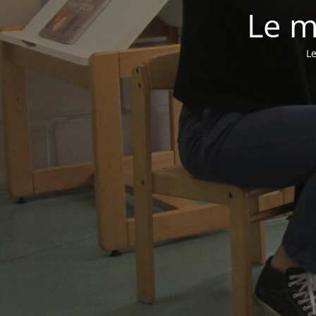
Le m
Le