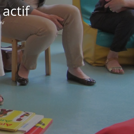
actif
om/