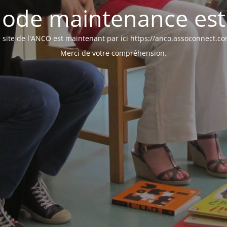
ode maintenance est 
 site de l'ANCO est maintenant par ici https://anco.assoconnect.c
Merci de votre compréhension.