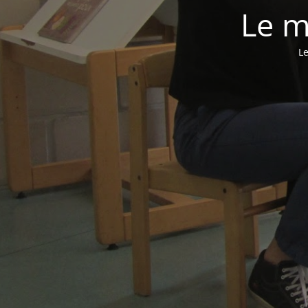
Le m
Le