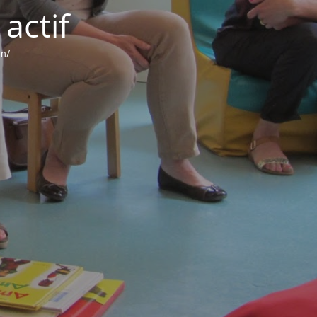
actif
om/