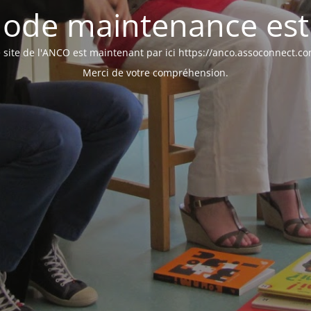
ode maintenance est 
 site de l'ANCO est maintenant par ici https://anco.assoconnect.c
Merci de votre compréhension.