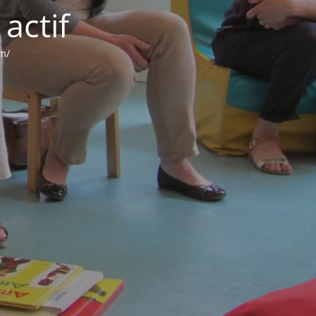
actif
om/