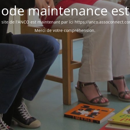
ode maintenance est 
 site de l'ANCO est maintenant par ici https://anco.assoconnect.c
Merci de votre compréhension.