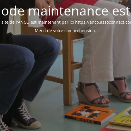
ode maintenance est 
 site de l'ANCO est maintenant par ici https://anco.assoconnect.c
Merci de votre compréhension.