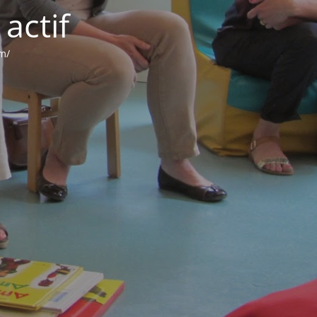
actif
om/