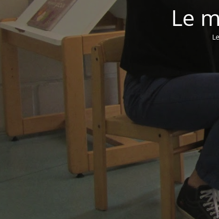
Le m
Le