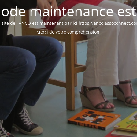
ode maintenance est 
 site de l'ANCO est maintenant par ici https://anco.assoconnect.c
Merci de votre compréhension.