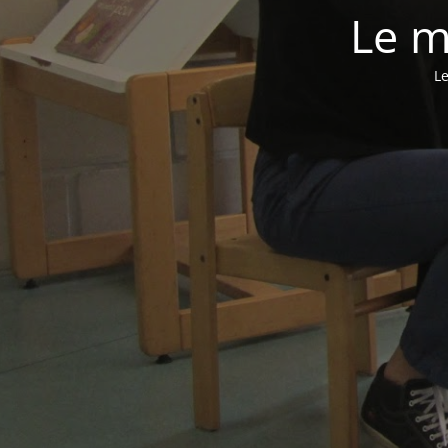
Le m
Le