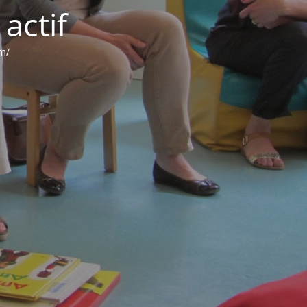
actif
om/