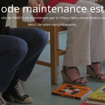
ode maintenance est 
 site de l'ANCO est maintenant par ici https://anco.assoconnect.c
Merci de votre compréhension.