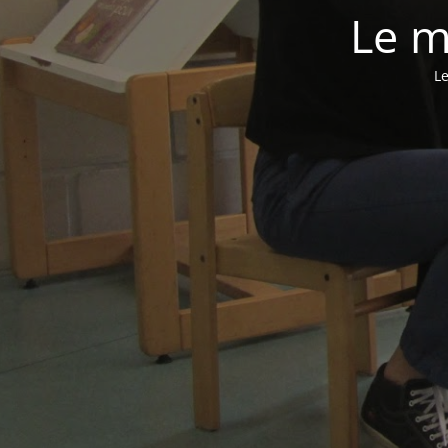
Le m
Le