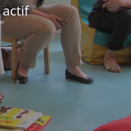
actif
om/