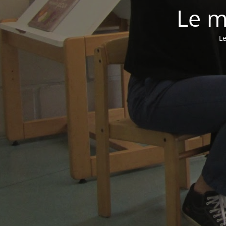
Le m
Le