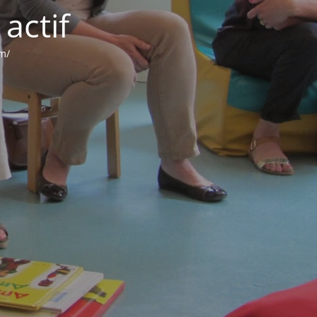
actif
om/