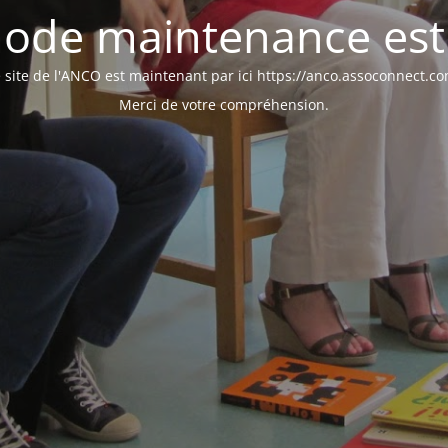
ode maintenance est 
 site de l'ANCO est maintenant par ici https://anco.assoconnect.c
Merci de votre compréhension.