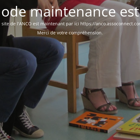
ode maintenance est 
 site de l'ANCO est maintenant par ici https://anco.assoconnect.c
Merci de votre compréhension.