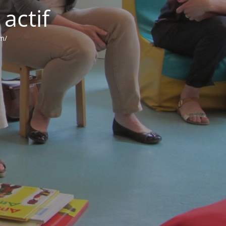
actif
om/