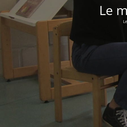
Le m
Le